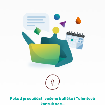
Pokud je součástí vašeho balíčku i Talentová
konzultace…